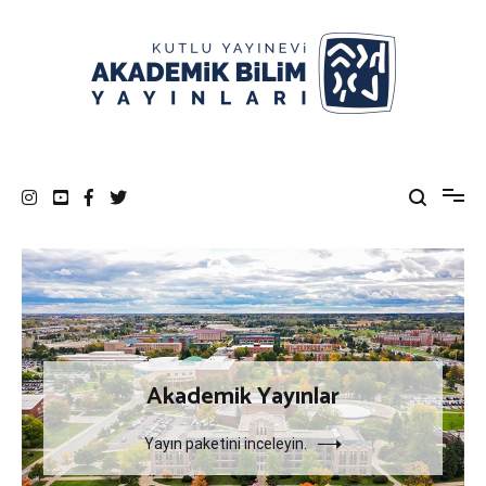
İçeriğe
atla
KUTLU YAYINEVİ AKADEMİK BİLİM
göksel sözcükleriñ yayıncısı
YAYINLARI
Akademik Yayınlar
Yayın paketini inceleyin.