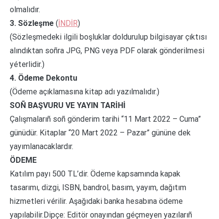
olmalıdır.
3. Sözleşme
(
İNDİR
)
(Sözleşmedeki ilgili boşluklar doldurulup bilgisayar çıktısı
alındıktan soñra JPG, PNG veya PDF olarak gönderilmesi
yéterlidir.)
4. Ödeme Dekontu
(Ödeme açıklamasına kitap adı yazılmalıdır.)
SOÑ BAŞVURU VE YAYIN TARİHİ
Çalışmalarıñ soñ gönderim tarihi “11 Mart 2022 – Cuma”
günüdür. Kitaplar “20 Mart 2022 – Pazar” gününe dek
yayımlanacaklardır.
ÖDEME
Katılım payı 500 TL’dir. Ödeme kapsamında kapak
tasarımı, dizgi, ISBN, bandrol, basım, yayım, dağıtım
hizmetleri vérilir. Aşağıdaki banka hesabına ödeme
yapılabilir.Dipçe: Editör onayından géçmeyen yazılarıñ