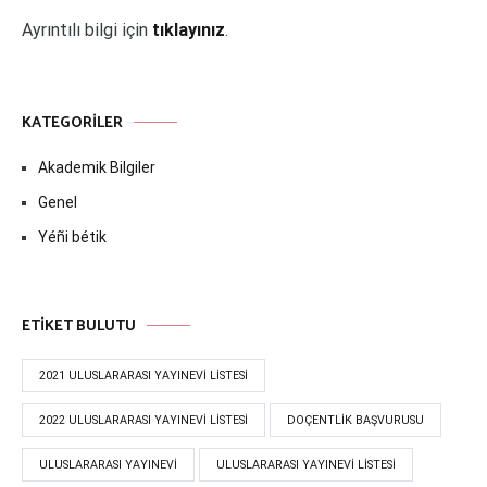
Ayrıntılı bilgi için
tıklayınız
.
KATEGORILER
Akademik Bilgiler
Genel
Yéñi bétik
ETIKET BULUTU
2021 ULUSLARARASI YAYINEVI LISTESI
2022 ULUSLARARASI YAYINEVI LISTESI
DOÇENTLIK BAŞVURUSU
ULUSLARARASI YAYINEVI
ULUSLARARASI YAYINEVI LISTESI