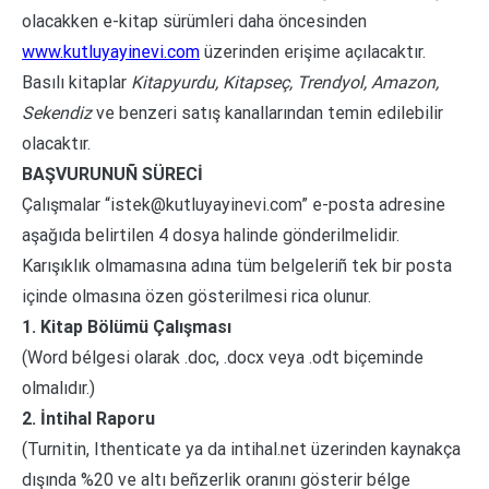
olacakken e-kitap sürümleri daha öncesinden
www.kutluyayinevi.com
üzerinden erişime açılacaktır.
Basılı kitaplar
Kitapyurdu, Kitapseç, Trendyol, Amazon,
Sekendiz
ve benzeri satış kanallarından temin edilebilir
olacaktır.
BAŞVURUNUÑ SÜRECİ
Çalışmalar “istek@kutluyayinevi.com” e-posta adresine
aşağıda belirtilen 4 dosya halinde gönderilmelidir.
Karışıklık olmamasına adına tüm belgeleriñ tek bir posta
içinde olmasına özen gösterilmesi rica olunur.
1. Kitap Bölümü Çalışması
(Word bélgesi olarak .doc, .docx veya .odt biçeminde
olmalıdır.)
2. İntihal Raporu
(Turnitin, Ithenticate ya da intihal.net üzerinden kaynakça
dışında %20 ve altı beñzerlik oranını gösterir bélge