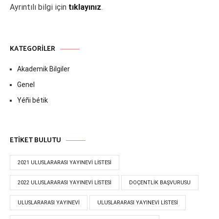
Ayrıntılı bilgi için
tıklayınız
.
KATEGORILER
Akademik Bilgiler
Genel
Yéñi bétik
ETIKET BULUTU
2021 ULUSLARARASI YAYINEVI LISTESI
2022 ULUSLARARASI YAYINEVI LISTESI
DOÇENTLIK BAŞVURUSU
ULUSLARARASI YAYINEVI
ULUSLARARASI YAYINEVI LISTESI