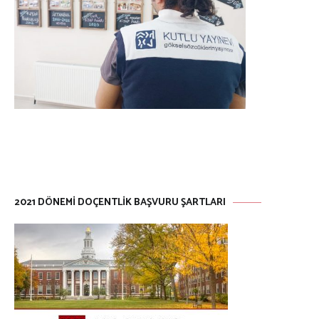
​​​​​​​​​​​​​2021 DÖNEMI DOÇENTLIK BAŞVURU ŞARTLARI