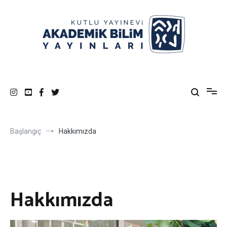
İçeriğe
atla
KUTLU YAYINEVİ AKADEMİK BİLİM
göksel sözcükleriñ yayıncısı
YAYINLARI
Başlangıç
Hakkımızda
Hakkımızda