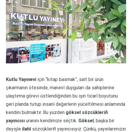
Kutlu Yayınevi
için “kitap basmak”, salt bir ürün
çıkarmanın ötesinde, manevî duyguları da sahiplerine
ulaştırma görevi üstlendiğinden bu işin ticarî boyutunu
geri planda tutup insanî değerlerin yüceltilmesi anlamında
kendini bulmaktır. Bu yüzden
göksel sözcükleriñ
yayıncısı
uranını kendimize séçtik.
Göksel
, başka bir
deyişle
ilahî
sözcükleriñ yayıncısıyız. Çünkü, yayınlarımızın