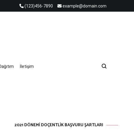
(123)456-7890
example@domain.com
AYINLARI
Dağıtım
İletişim
​​​​​​​​​​​​​2021 DÖNEMI DOÇENTLIK BAŞVURU ŞARTLARI