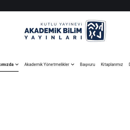
KUTLU YAYINEVİ AKADEMİK BİLİM Y
göksel sözcükleriñ yayıncısı
ımızda
Akademik Yönetmelikler
Başvuru
Kitaplarımız