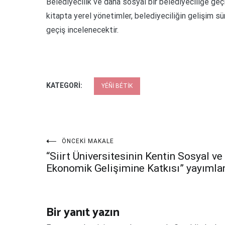
Belediyecilik ve daha sosyal bir belediyeciliğe geç
kitapta yerel yönetimler, belediyeciliğin gelişim sü
geçiş incelenecektir.
KATEGORI:
YÉÑI BÉTIK
Yazı
ÖNCEKI MAKALE
“Siirt Üniversitesinin Kentin Sosyal ve
gezinmesi
Ekonomik Gelişimine Katkısı” yayımla
Bir yanıt yazın