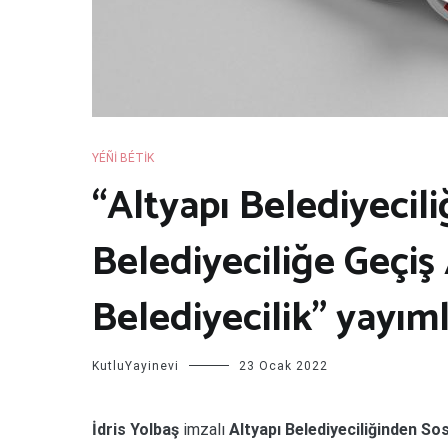
YÉÑI BÉTIK
“Altyapı Belediyecil
Belediyeciliğe Geçiş
Belediyecilik” yayım
KutluYayinevi
23 Ocak 2022
İdris Yolbaş
imzalı
Altyapı Belediyeciliğinden Sos