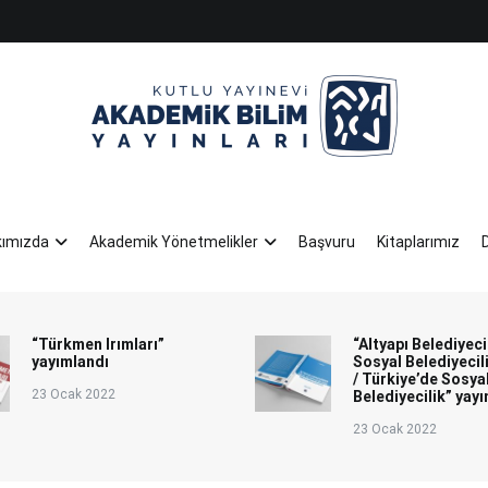
KUTLU YAYINEVİ AKADEMİK BİLİM Y
göksel sözcükleriñ yayıncısı
kımızda
Akademik Yönetmelikler
Başvuru
Kitaplarımız
“Türkmen Irımları”
“Altyapı Belediyeci
yayımlandı
Sosyal Belediyecil
/ Türkiye’de Sosya
23 Ocak 2022
Belediyecilik” yay
23 Ocak 2022