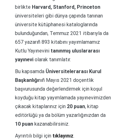
birlikte
Harvard, Stanford, Princeton
üniversiteleri gibi dünya çapında tanınan
üniversite kütüphanesi kataloglarında
bulunduğundan, Temmuz 2021 itibarıyla da
657 yazarıñ 893 kitabını yayımlamamız
Kutlu Yayınevini
tanınmış uluslararası
yayınevi
olarak tanımlatır.
Bu kapsamda
Üniversitelerarası Kurul
Başkanlığı
nıñ Mayıs 2021 doçentlik
başvurusunda değerlendirmek için koşul
koyduğu kitap yayımlamada yayınevimizden
çıkacak kitaplarınız için
20 puan
, kitap
editörlüğü ya da bölüm yazarlığınızdan da
10 puan
kazanabilirsiniz.
Ayrıntılı bilgi için
tıklayınız
.