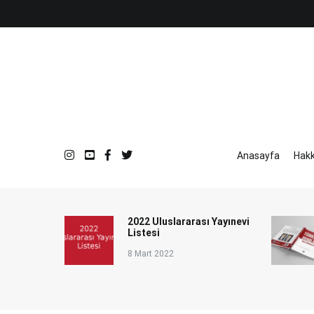
İçeriğe
atla
Anasayfa
Hak
2022 Uluslararası Yayınevi
Listesi
8 Mart 2022