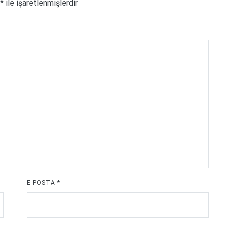
*
ile işaretlenmişlerdir
E-POSTA
*