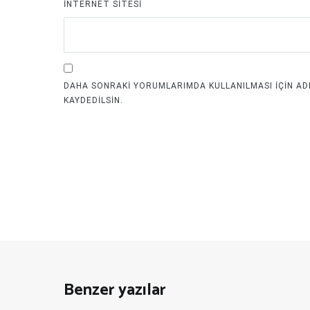
İNTERNET SITESI
DAHA SONRAKI YORUMLARIMDA KULLANILMASI IÇIN ADI
KAYDEDILSIN.
Benzer yazılar