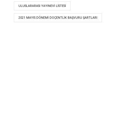
ULUSLARARASI YAYINEVI LISTESI
​​​​​​​​​​​​​2021 MAYIS DÖNEMI DOÇENTLIK BAŞVURU ŞARTLARI