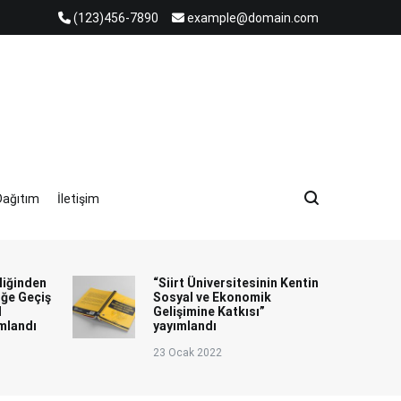
(123)456-7890
example@domain.com
AYINLARI
Dağıtım
İletişim
liğinden
“Siirt Üniversitesinin Kentin
iğe Geçiş
Sosyal ve Ekonomik
l
Gelişimine Katkısı”
ımlandı
yayımlandı
23 Ocak 2022