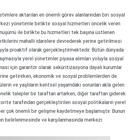
timlere aktarılan en önemli görev alanlarından biri sosyal
kezi yönetimle birlikte sosyal hizmetleri öncelik veren
nüşümü ile birlikte bu hizmetleri tek başına üstlenen
kilerini mahalli idarelere devrederek yerine getirilmesi
ığıyla proaktif olarak gerçekleştirmektedir. Bütün dünyada
laşmasıyla yerel yönetimler piyasa alımları yoluyla sosyal
ası için garantör olarak seküritizasyona dayalı kurumlar
 yerine getirirken, ekonomik ve sosyal problemlerden de
lülerin ve yaşlıların kentsel yaşamdaki sorunları akla gelen
önelik talepler bir taraftan artarken, diğer taraftan giderek
ite tarafından gerçekleştirilen sosyal politikaların yerel
aber çok önemli bir gelişme kaydetmeye başlamıştır. Bunun
ının belirlenmesinde ve karşılanmasında merkezi