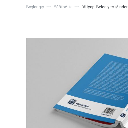
Başlangıç
Yéñi bétik
“Altyapı Belediyeciliğinde