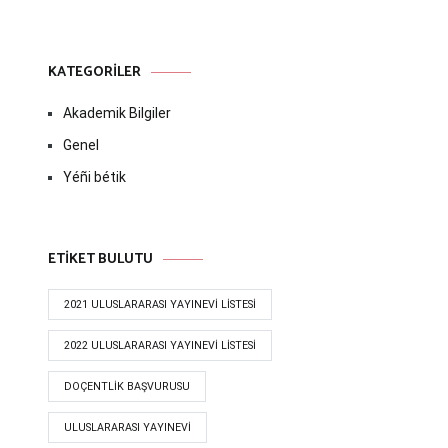
KATEGORILER
Akademik Bilgiler
Genel
Yéñi bétik
ETIKET BULUTU
2021 ULUSLARARASI YAYINEVI LISTESI
2022 ULUSLARARASI YAYINEVI LISTESI
DOÇENTLIK BAŞVURUSU
ULUSLARARASI YAYINEVI