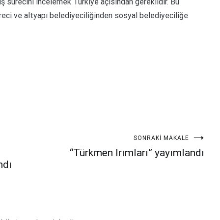
iş sürecini incelemek Türkiye açısından gereklidir. Bu
reci ve altyapı belediyeciliğinden sosyal belediyeciliğe
SONRAKI MAKALE
“Türkmen Irımları” yayımlandı
ndı